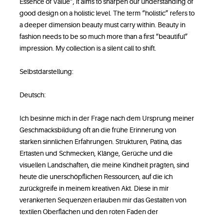
Essence of Value”, it aims to sharpen our understanding of
good design on a holistic level. The term “holistic” refers to
a deeper dimension beauty must carry within. Beauty in
fashion needs to be so much more than a first “beautiful”
impression. My collection is a silent call to shift.
Selbstdarstellung:
Deutsch:
Ich besinne mich in der Frage nach dem Ursprung meiner
Geschmacksbildung oft an die frühe Erinnerung von
starken sinnlichen Erfahrungen. Strukturen, Patina, das
Ertasten und Schmecken, Klänge, Gerüche und die
visuellen Landschaften, die meine Kindheit prägten, sind
heute die unerschöpflichen Ressourcen, auf die ich
zurückgreife in meinem kreativen Akt. Diese in mir
verankerten Sequenzen erlauben mir das Gestalten von
textilen Oberflächen und den roten Faden der