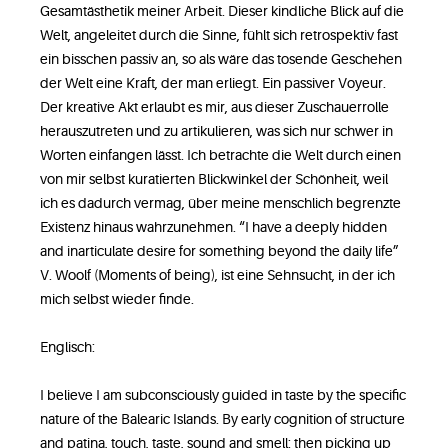
Gesamtästhetik meiner Arbeit. Dieser kindliche Blick auf die
Welt, angeleitet durch die Sinne, fühlt sich retrospektiv fast
ein bisschen passiv an, so als wäre das tosende Geschehen
der Welt eine Kraft, der man erliegt. Ein passiver Voyeur.
Der kreative Akt erlaubt es mir, aus dieser Zuschauerrolle
herauszutreten und zu artikulieren, was sich nur schwer in
Worten einfangen lässt. Ich betrachte die Welt durch einen
von mir selbst kuratierten Blickwinkel der Schönheit, weil
ich es dadurch vermag, über meine menschlich begrenzte
Existenz hinaus wahrzunehmen. “I have a deeply hidden
and inarticulate desire for something beyond the daily life”
V. Woolf (Moments of being), ist eine Sehnsucht, in der ich
mich selbst wieder finde.
Englisch:
I believe I am subconsciously guided in taste by the specific
nature of the Balearic Islands. By early cognition of structure
and patina, touch, taste, sound and smell: then picking up