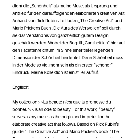
dient die „Schönheit“ als meine Muse, als Ursprung und
Antrieb für den darauffolgenden elaborierten kreativen Akt.
Anhand von Rick Rubins Leitfaden „The Creative Act“ und
Mario Prickens Buch „Die Aura des Wertvollen“ soll durch
sie das Verständnis von ganzheitlich gutem Design
geschärft werden. Wobei der Begriff „Ganzheitlich“ hier auf
den Facettenreichtum im Sinne einer tieferliegenden
Dimension der Schönheit hindeutet. Denn Schönheit muss
in der Mode so viel mehr sein als ein erster “schöner”
Eindruck. Meine Kollektion ist ein stiller Aufruf.
Englisch:
My collection >>La beauté n’est que la promesse du
bonheur<< is an ode to beauty. For this work, “beauty”
serves as my muse, as the origin and impetus for the
elaborate creative act that follows. Based on Rick Rubin's
guide “The Creative Act” and Mario Pricken's book “The