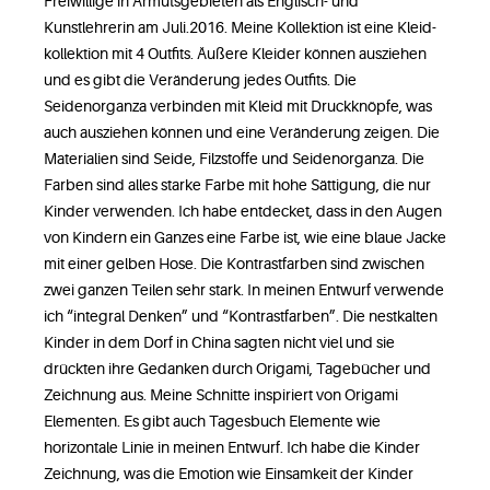
Freiwillige in Armutsgebieten als Englisch- und
Kunstlehrerin am Juli.2016. Meine Kollektion ist eine Kleid-
kollektion mit 4 Outfits. Äußere Kleider können ausziehen
und es gibt die Veränderung jedes Outfits. Die
Seidenorganza verbinden mit Kleid mit Druckknöpfe, was
auch ausziehen können und eine Veränderung zeigen. Die
Materialien sind Seide, Filzstoffe und Seidenorganza. Die
Farben sind alles starke Farbe mit hohe Sättigung, die nur
Kinder verwenden. Ich habe entdecket, dass in den Augen
von Kindern ein Ganzes eine Farbe ist, wie eine blaue Jacke
mit einer gelben Hose. Die Kontrastfarben sind zwischen
zwei ganzen Teilen sehr stark. In meinen Entwurf verwende
ich “integral Denken” und “Kontrastfarben”. Die nestkalten
Kinder in dem Dorf in China sagten nicht viel und sie
drückten ihre Gedanken durch Origami, Tagebücher und
Zeichnung aus. Meine Schnitte inspiriert von Origami
Elementen. Es gibt auch Tagesbuch Elemente wie
horizontale Linie in meinen Entwurf. Ich habe die Kinder
Zeichnung, was die Emotion wie Einsamkeit der Kinder