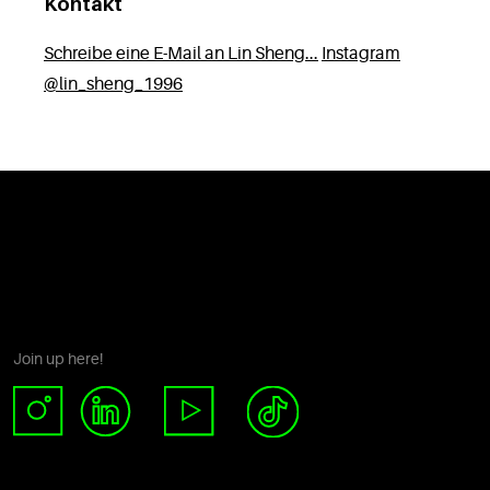
Kontakt
Schreibe eine E-Mail an Lin Sheng...
Instagram
@lin_sheng_1996
Join up here!