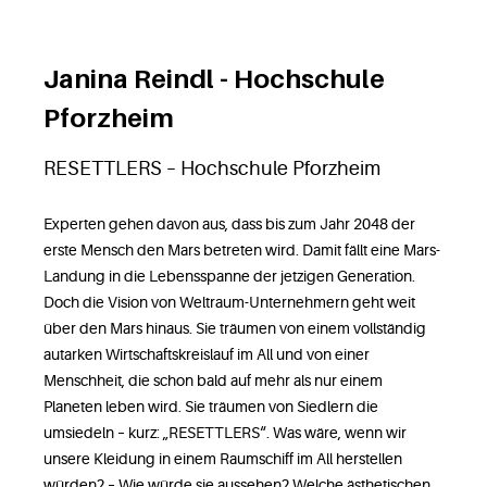
Janina Reindl - Hochschule
Pforzheim
RESETTLERS – Hochschule Pforzheim
Experten gehen davon aus, dass bis zum Jahr 2048 der
erste Mensch den Mars betreten wird. Damit fällt eine Mars-
Landung in die Lebensspanne der jetzigen Generation.
Doch die Vision von Weltraum-Unternehmern geht weit
über den Mars hinaus. Sie träumen von einem vollständig
autarken Wirtschaftskreislauf im All und von einer
Menschheit, die schon bald auf mehr als nur einem
Planeten leben wird. Sie träumen von Siedlern die
umsiedeln – kurz: „RESETTLERS“. Was wäre, wenn wir
unsere Kleidung in einem Raumschiff im All herstellen
würden? – Wie würde sie aussehen? Welche ästhetischen