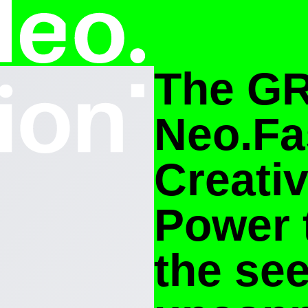
The G
Neo.Fa
Creativ
Power 
the se