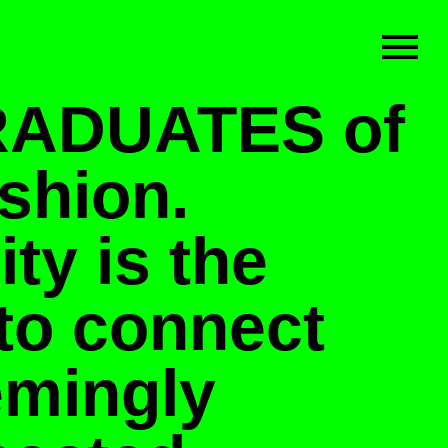
RADUATES of
shion.
ity is the
to connect
emingly