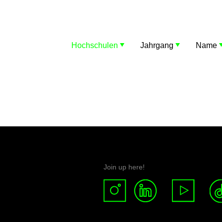
Hochschulen
Jahrgang
Name
Join up here!