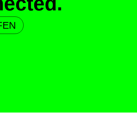
ected.
FEN