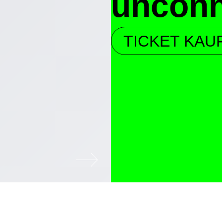
unconn
TICKET KAU